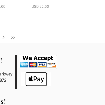
Precio
.00
USD 22.00
!
arkway
7872
s!