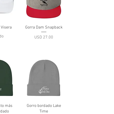
pida
Vista rápida
 Visera
Gorra Dam Snapback
do
Precio
USD 27.00
pida
Vista rápida
to más
Gorro bordado Lake
rdado
Time