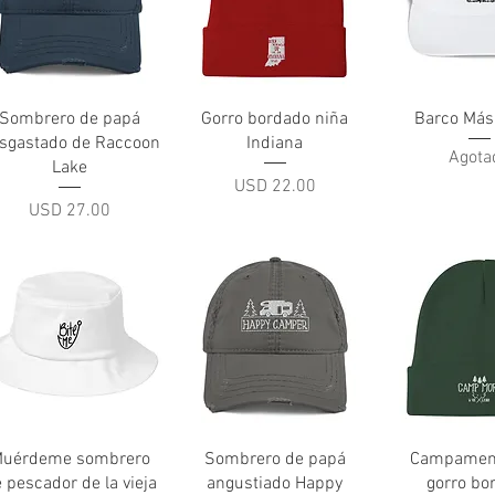
Vista rápida
Vista rápida
Vista rá
Sombrero de papá
Gorro bordado niña
Barco Más
sgastado de Raccoon
Indiana
Agota
Lake
Precio
USD 22.00
Precio
USD 27.00
Vista rápida
Vista rápida
Vista rá
uérdeme sombrero
Sombrero de papá
Campamen
 pescador de la vieja
angustiado Happy
gorro bo