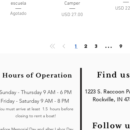
escuela
Camper
Precio
USD 22
Agotado
Precio
USD 27.00
1
2
3
...
9
Find us
Hours of Operation
1223 S. Raccoon P
Sunday - Thursday 9 AM - 6 PM
Rockville, IN 4
Friday - Saturday 9 AM - 8 PM
ou must arrive at least 1.5 hours
before
closing to rent a boat!
Follow u
efore Memorial Day and after Labor Day