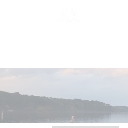
New Page
Ge