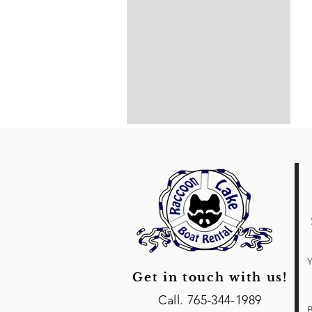
Negro
Negro/Plata
Negro/Rojo
Negro/Rosa neón
Negro/Verde azulado
Piedra
Plata
Real
Rojo
Rosa
Verde oscuro
Y
Get in touch with us!
Call. 765-344-1989
B