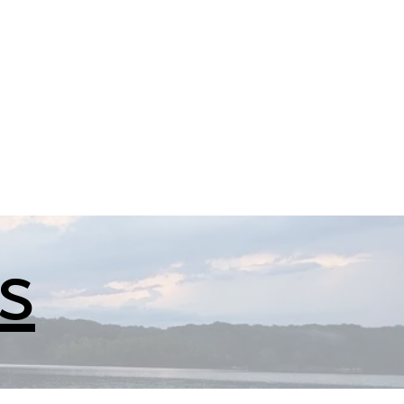
lips
FAQ
Lake Info
s