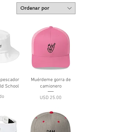
Ordenar por
pida
Vista rápida
 pescador
Muérdeme gorra de
ld School
camionero
do
Precio
USD 25.00