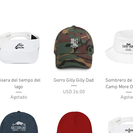
Vista rápida
Vista rápida
Vista rá
isera del tiempo del
Gorro Gilly Gilly Dad
Sombrero de
lago
Camp More O
Precio
USD 26.00
Agotado
Agota