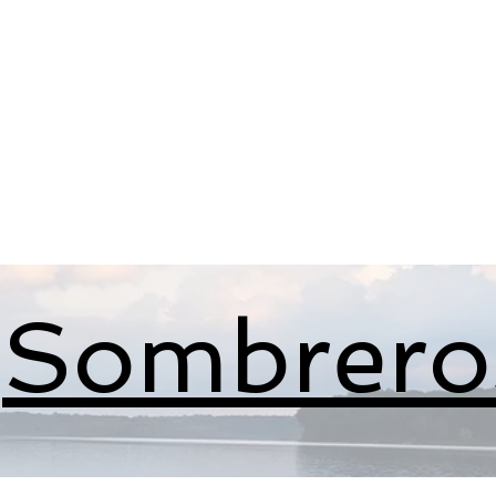
neral
General
Rentals
Book Now
Dock S
Sombrero