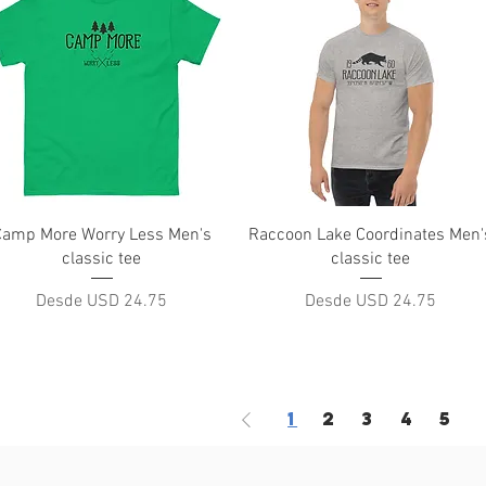
Vista rápida
Vista rápida
Camp More Worry Less Men's
Raccoon Lake Coordinates Men'
classic tee
classic tee
Precio de oferta
Precio de oferta
Desde
USD 24.75
Desde
USD 24.75
1
2
3
4
5