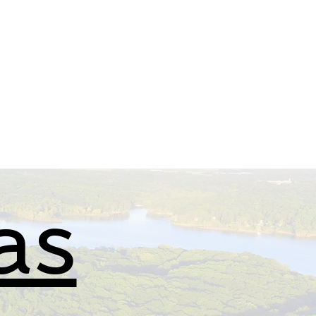
lips
FAQ
Lake Info
as