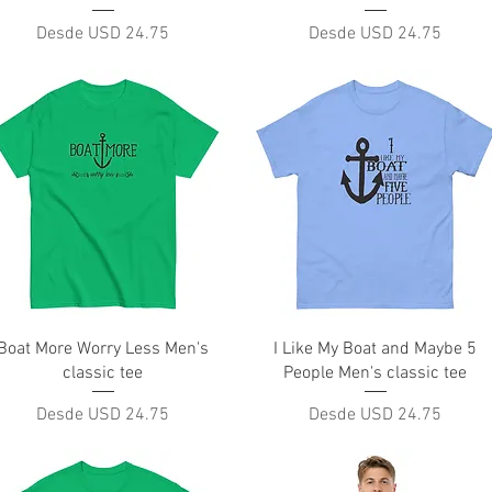
Precio de oferta
Precio de oferta
Desde
USD 24.75
Desde
USD 24.75
Vista rápida
Vista rápida
Boat More Worry Less Men's
I Like My Boat and Maybe 5
classic tee
People Men's classic tee
Precio de oferta
Precio de oferta
Desde
USD 24.75
Desde
USD 24.75