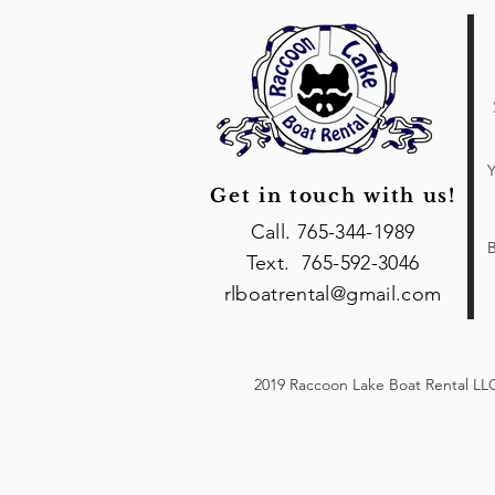
Prisma Brezo Azul
Polvoriento
Purple
Real
Rojo
Rosa
Y
Sand
Get in touch with us!
Verdadero real
Verde irlandés
Call. 765-344-1989
B
Verde militar
Text. 765-592-3046
rlboatrental@gmail.com
2019 Raccoon Lake Boat Rental LLC 