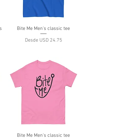
Vista rápida
s
Bite Me Men's classic tee
Precio de oferta
Desde
USD 24.75
Vista rápida
Bite Me Men's classic tee