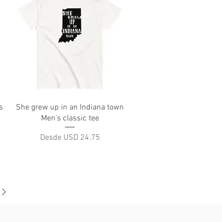
Vista rápida
s
She grew up in an Indiana town
Men's classic tee
Precio de oferta
Desde
USD 24.75