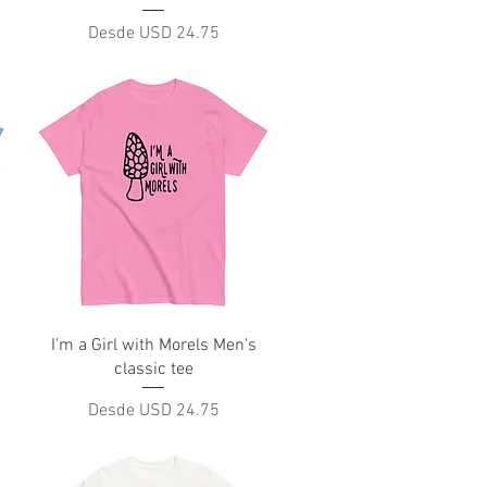
Precio de oferta
Desde
USD 24.75
Vista rápida
I'm a Girl with Morels Men's
classic tee
Precio de oferta
Desde
USD 24.75