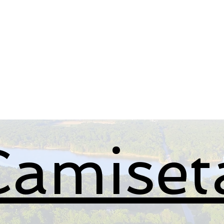
neral
General
Rentals
Book Now
Dock S
Camiset