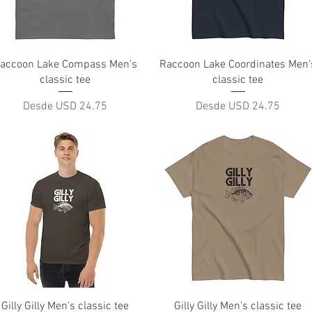
Vista rápida
Vista rápida
accoon Lake Compass Men's
Raccoon Lake Coordinates Men'
classic tee
classic tee
Precio de oferta
Precio de oferta
Desde
USD 24.75
Desde
USD 24.75
Vista rápida
Vista rápida
Gilly Gilly Men's classic tee
Gilly Gilly Men's classic tee