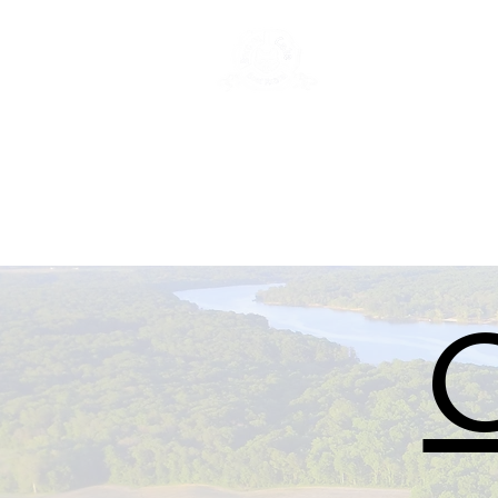
New Page
Ge