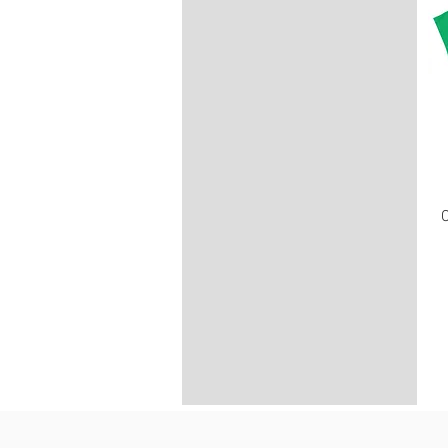
Cardenal
carolina azul
Ceniza
Cielo
Color de malva
Dark Chocolate
Frambuesa Brezo
Granate
Gris deportivo
Gris oscuro jaspeado
Heather Prisma Azul
Hielo
Lila
Menta brezo
Menta prisma brezo
Naranja
Naranja brezo
Naranja quemada
Natural
Negro