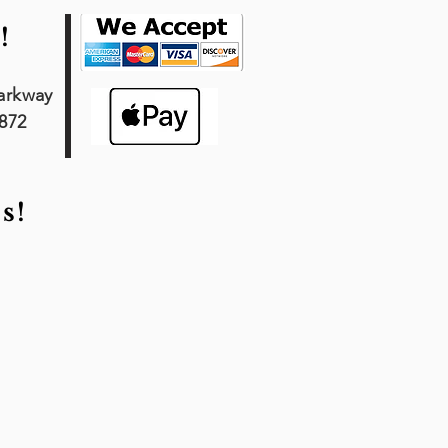
!
arkway
7872
s!