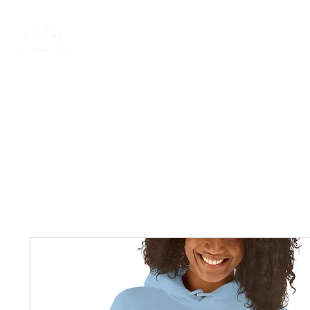
New Page
General
General