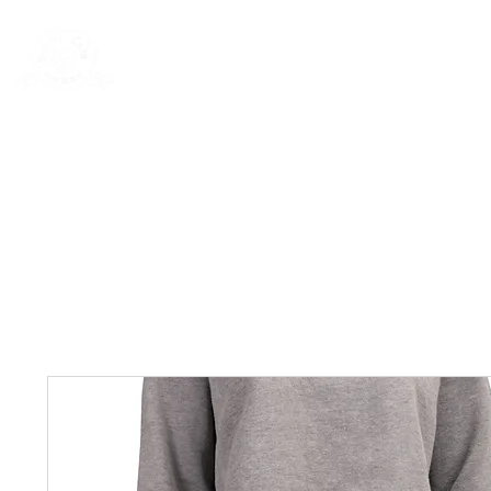
New Page
General
General