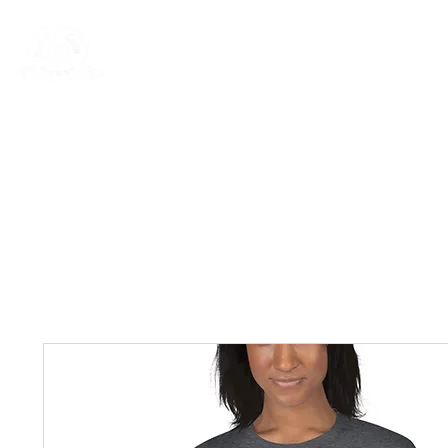
New Page
General
General