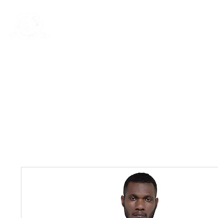
New Page
General
General