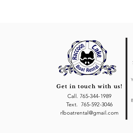
Y
Get in touch with us!
Call. 765-344-1989
B
Text. 765-592-3046
rlboatrental@gmail.com