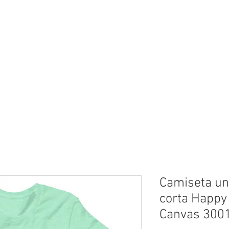
neral
General
Rentals
Book Now
Dock S
Camiseta un
corta Happy
Canvas 300