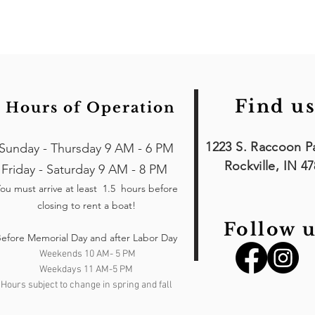
Find us
Hours of Operation
1223 S. Raccoon P
Sunday - Thursday 9 AM - 6 PM
Rockville, IN 4
Friday - Saturday 9 AM - 8 PM
ou must arrive at least 1.5 hours
before
closing to rent a boat!
Follow u
efore Memorial Day and after Labor Day
Weekends 10 AM- 5 PM
Weekdays 11 AM-5 PM
Hours subject to change in spring and fall