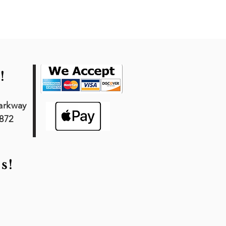
!
arkway
7872
s!