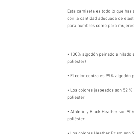
Esta camiseta es todo lo que has s
con la cantidad adecuada de elast
• 100% algodón peinado e hilado en
• Los colores jaspeados son 52 % 
• Athletic y Black Heather son 90%
• Los colores Heather Prism son 9