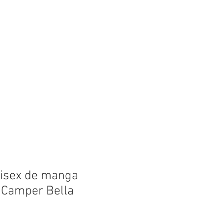
lips
FAQ
Lake Info
isex de manga
 Camper Bella
1