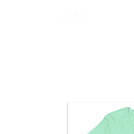
New Page
Ge