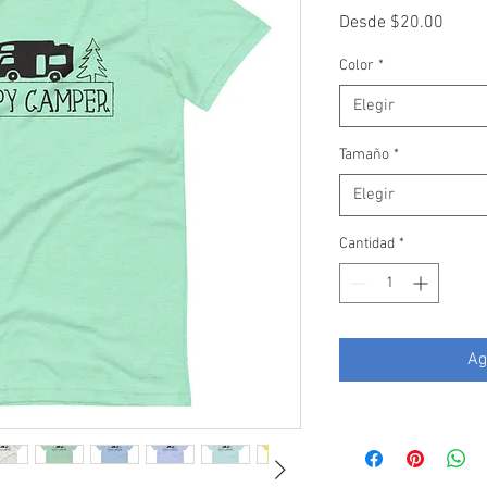
Preci
Desde
$20.00
de
oferta
Color
*
Elegir
Tamaño
*
Elegir
Cantidad
*
Ag