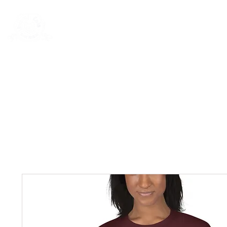
New Page
General
General