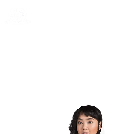
New Page
General
General