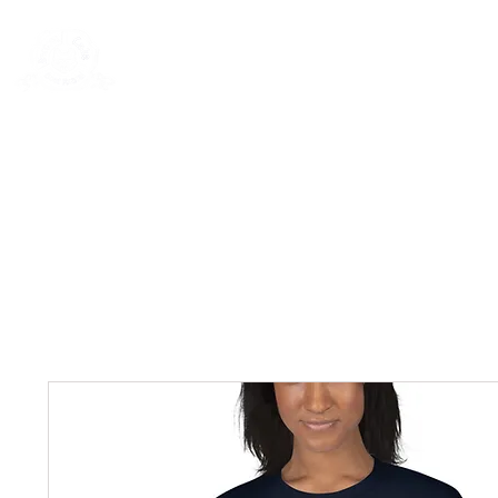
New Page
General
General