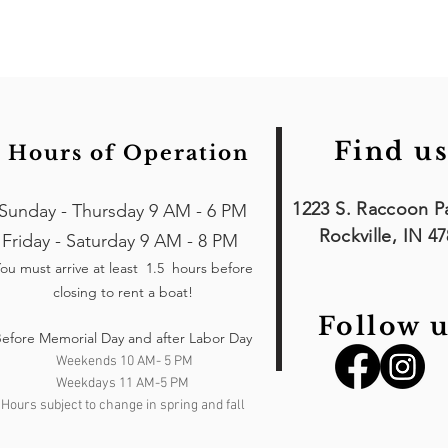
Find us
Hours of Operation
1223 S. Raccoon P
Sunday - Thursday 9 AM - 6 PM
Rockville, IN 4
Friday - Saturday 9 AM - 8 PM
ou must arrive at least 1.5 hours
before
closing to rent a boat!
Follow u
efore Memorial Day and after Labor Day
Weekends 10 AM- 5 PM
Weekdays 11 AM-5 PM
Hours subject to change in spring and fall