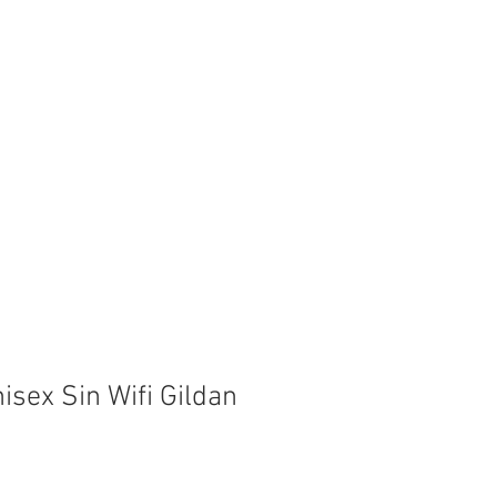
lips
FAQ
Lake Info
sex Sin Wifi Gildan
o