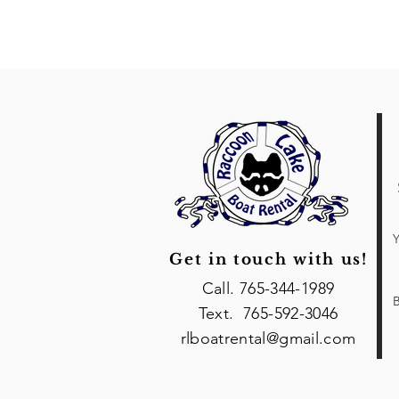
Y
Get in touch with us!
Call. 765-344-1989
B
Text. 765-592-3046
rlboatrental@gmail.com