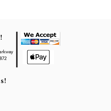
!
arkway
7872
s!