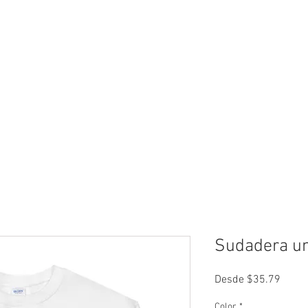
neral
General
Rentals
Book Now
Dock S
Sudadera uni
Preci
Desde
$35.79
de
oferta
Color
*