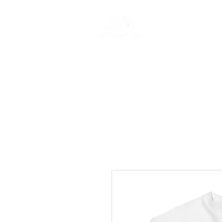
New Page
Ge