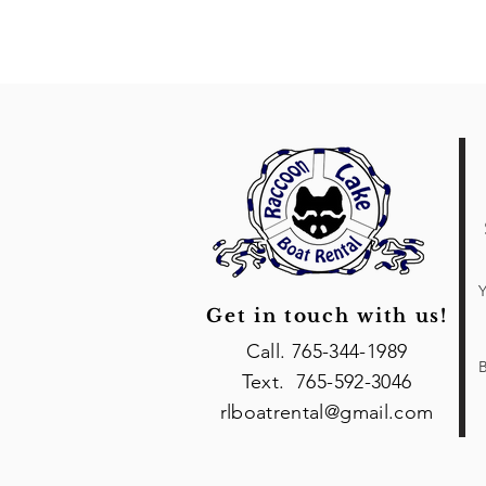
Y
Get in touch with us!
Call. 765-344-1989
B
Text. 765-592-3046
rlboatrental@gmail.com