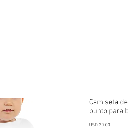
neral
General
Rentals
Book Now
Dock S
Camiseta de
punto para 
Precio
USD 20.00