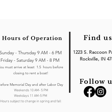
Find us
Hours of Operation
1223 S. Raccoon P
Sunday - Thursday 9 AM - 6 PM
Rockville, IN 4
Friday - Saturday 9 AM - 8 PM
ou must arrive at least 1.5 hours
before
closing to rent a boat!
Follow u
efore Memorial Day and after Labor Day
Weekends 10 AM- 5 PM
Weekdays 11 AM-5 PM
Hours subject to change in spring and fall