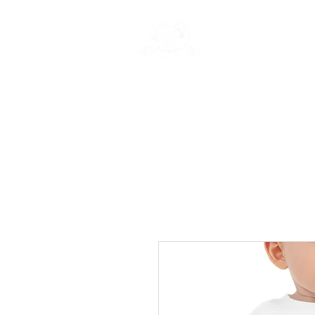
New Page
Ge