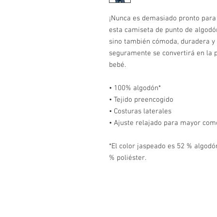
¡Nunca es demasiado pronto para l
esta camiseta de punto de algodón
sino también cómoda, duradera y fá
seguramente se convertirá en la 
bebé.
• 100% algodón*
• Tejido preencogido
• Costuras laterales
• Ajuste relajado para mayor co
*El color jaspeado es 52 % algodón
% poliéster.