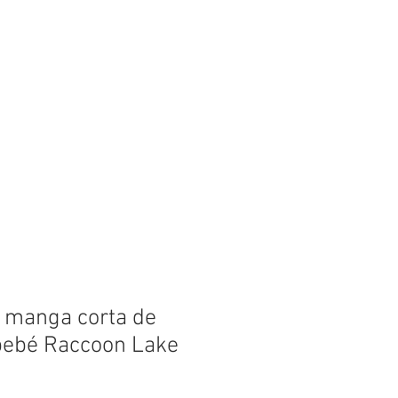
lips
FAQ
Lake Info
 manga corta de
bebé Raccoon Lake