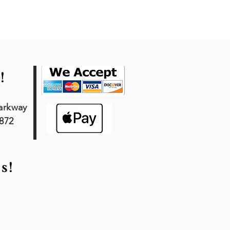
!
arkway
7872
s!