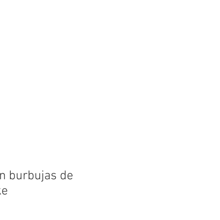
lips
FAQ
Lake Info
in burbujas de
ke