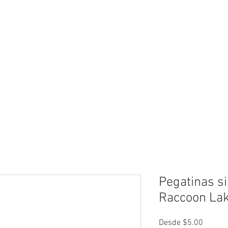
neral
General
Rentals
Book Now
Dock S
Pegatinas s
Raccoon La
Precio
Desde
$5.00