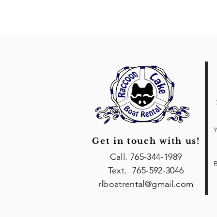
Y
Get in touch with us!
Call. 765-344-1989
B
Text. 765-592-3046
rlboatrental@gmail.com