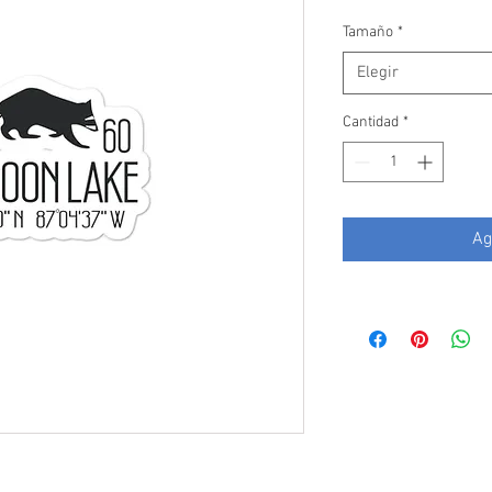
de
oferta
Tamaño
*
Elegir
Cantidad
*
Ag