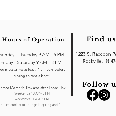
Find us
Hours of Operation
1223 S. Raccoon P
Sunday - Thursday 9 AM - 6 PM
Rockville, IN 4
Friday - Saturday 9 AM - 8 PM
ou must arrive at least 1.5 hours
before
closing to rent a boat!
Follow u
efore Memorial Day and after Labor Day
Weekends 10 AM- 5 PM
Weekdays 11 AM-5 PM
Hours subject to change in spring and fall