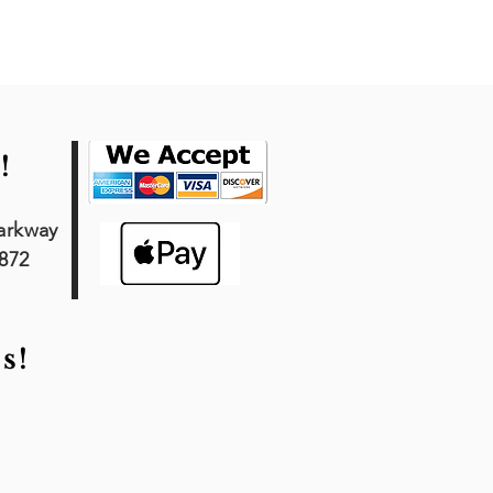
!
arkway
7872
s!