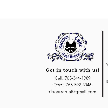
Y
Get in touch with us!
Call. 765-344-1989
B
Text. 765-592-3046
rlboatrental@gmail.com