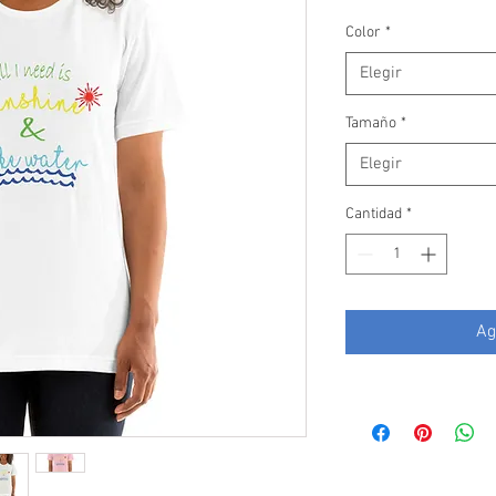
de
oferta
Color
*
Elegir
Tamaño
*
Elegir
Cantidad
*
Ag