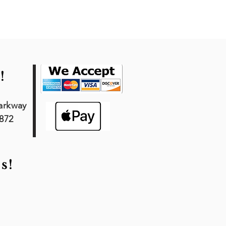
!
arkway
7872
s!