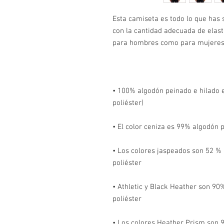
Esta camiseta es todo lo que has s
con la cantidad adecuada de elast
• 100% algodón peinado e hilado en
• Los colores jaspeados son 52 % 
• Athletic y Black Heather son 90%
• Los colores Heather Prism son 9