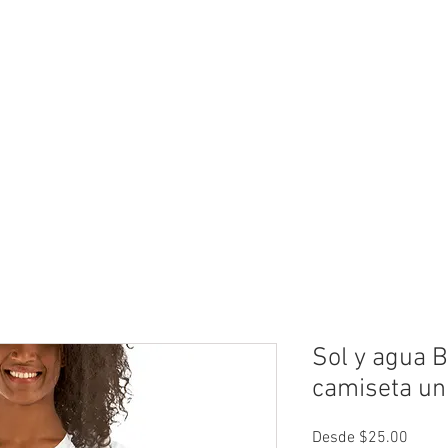
neral
General
Rentals
Book Now
Dock S
Sol y agua 
camiseta un
Preci
Desde
$25.00