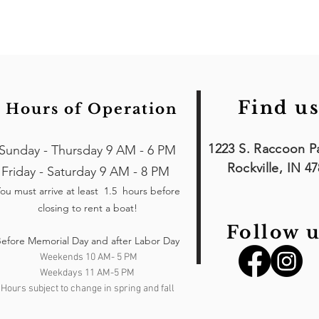
Find us
Hours of Operation
1223 S. Raccoon P
Sunday - Thursday 9 AM - 6 PM
Rockville, IN 4
Friday - Saturday 9 AM - 8 PM
ou must arrive at least 1.5 hours
before
closing to rent a boat!
Follow u
efore Memorial Day and after Labor Day
Weekends 10 AM- 5 PM
Weekdays 11 AM-5 PM
Hours subject to change in spring and fall