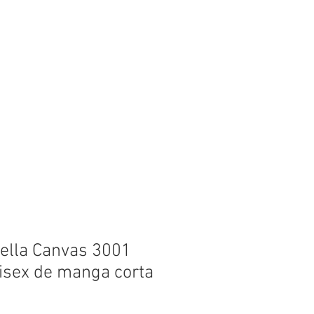
lips
FAQ
Lake Info
Bella Canvas 3001
isex de manga corta
o