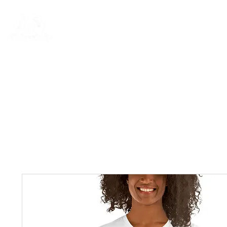
New Page
General
General